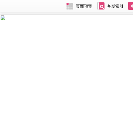
頁面預覽
各期索引