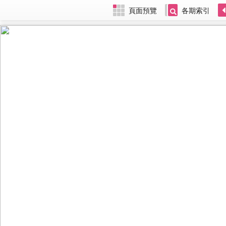
頁面預覽
各期索引