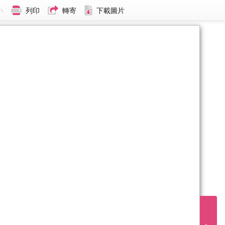
小
列印
轉寄
下載圖片