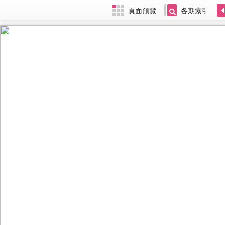
頁面預覽
各期索引