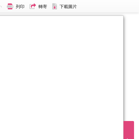
小
列印
轉寄
下載圖片