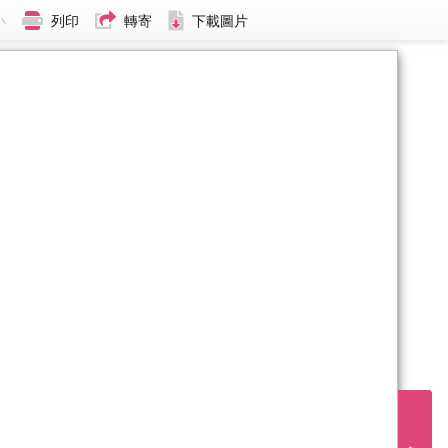
小
列印
轉寄
下載圖片