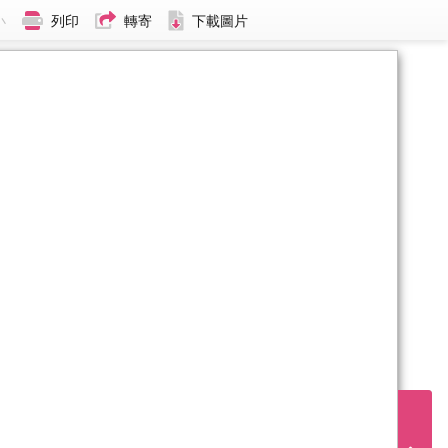
小
列印
轉寄
下載圖片