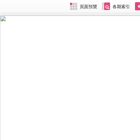
頁面預覽
各期索引