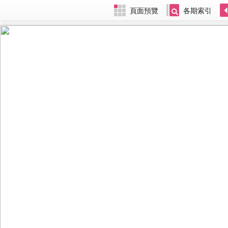
頁面預覽
各期索引