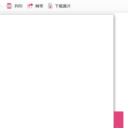
小
列印
轉寄
下載圖片