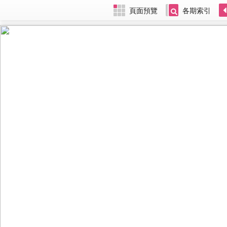
頁面預覽
各期索引