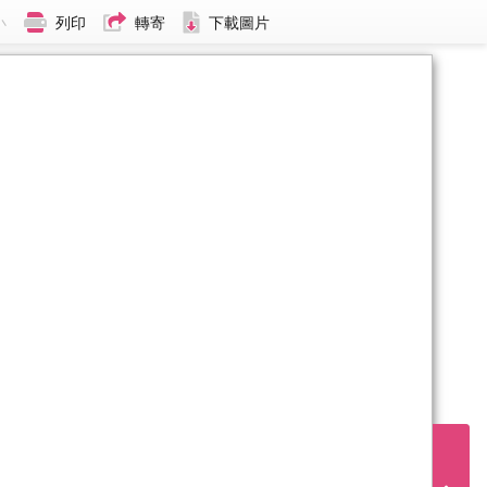
小
列印
轉寄
下載圖片