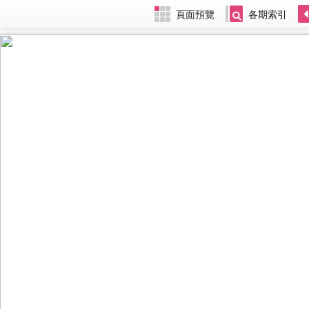
頁面預覽
各期索引