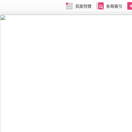
頁面預覽
各期索引