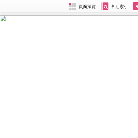
頁面預覽
各期索引