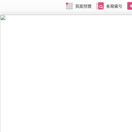
頁面預覽
各期索引