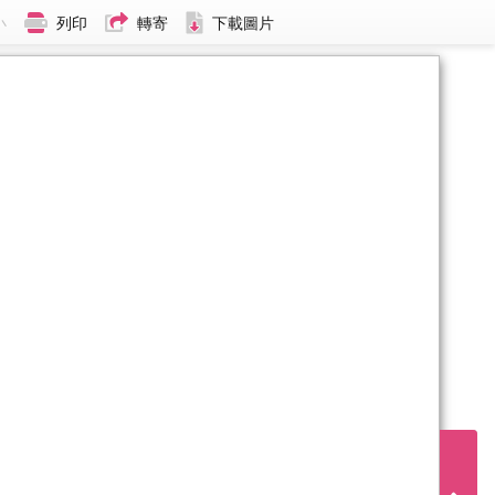
小
列印
轉寄
下載圖片