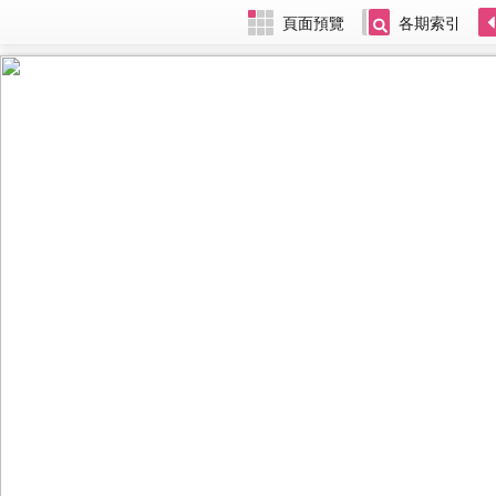
頁面預覽
各期索引