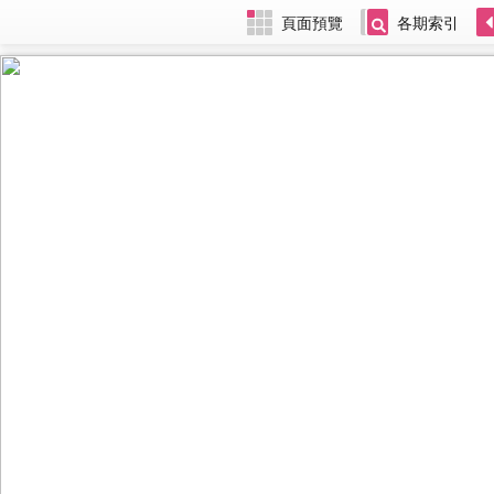
頁面預覽
各期索引