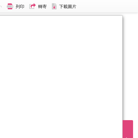
小
列印
轉寄
下載圖片