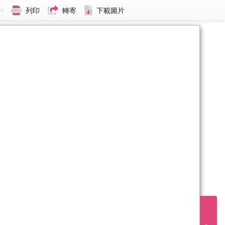
小
列印
轉寄
下載圖片