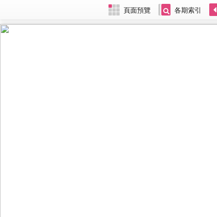
頁面預覽
各期索引