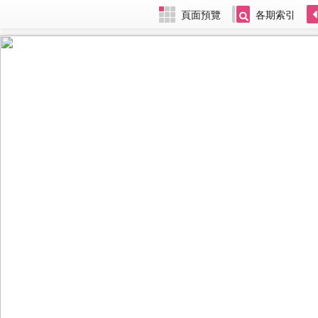
頁面預覽
各期索引