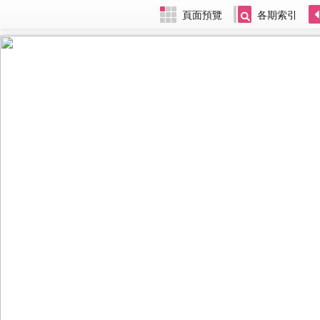
頁面預覽
各期索引