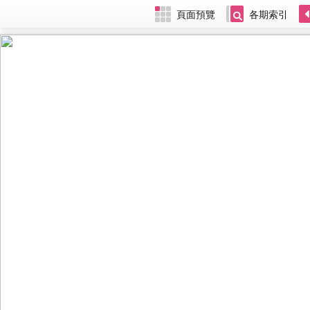
頁面預覽
各期索引