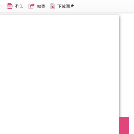
小
列印
轉寄
下載圖片