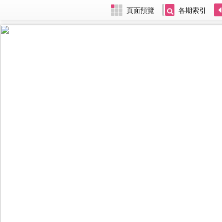
頁面預覽
各期索引