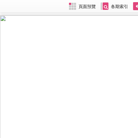
頁面預覽
各期索引