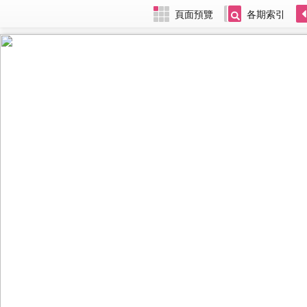
頁面預覽
各期索引