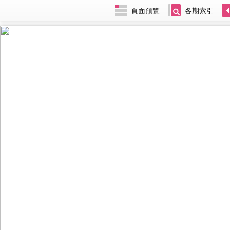
頁面預覽
各期索引