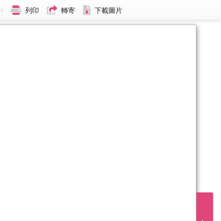
小
列印
轉寄
下載圖片