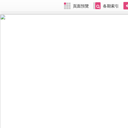
頁面預覽
各期索引