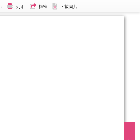
小
列印
轉寄
下載圖片