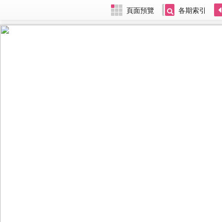
頁面預覽
各期索引