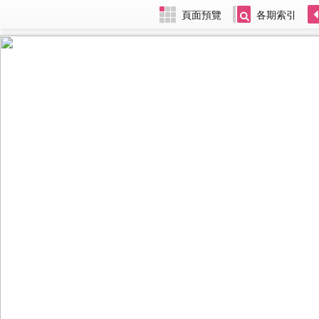
頁面預覽
各期索引