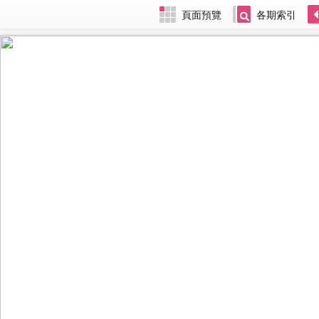
頁面預覽
各期索引