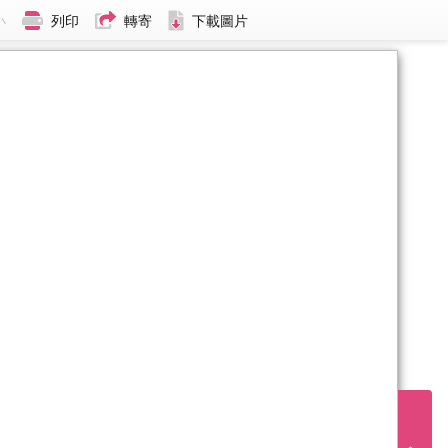
小
列印
轉寄
下載圖片