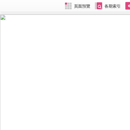
頁面預覽
各期索引