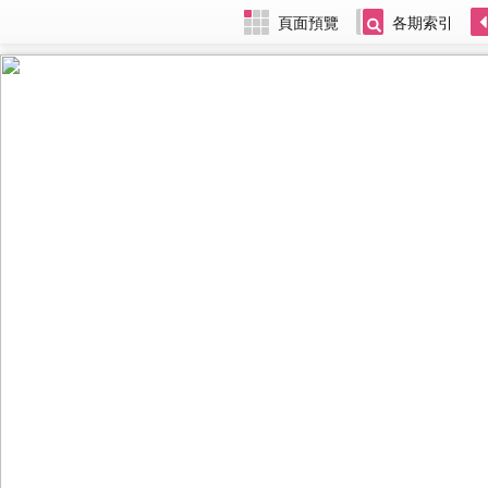
頁面預覽
各期索引