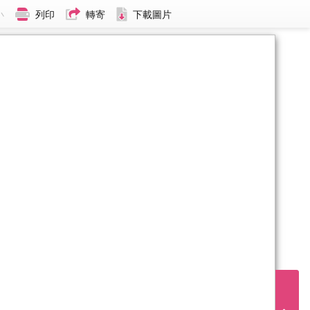
小
列印
轉寄
下載圖片