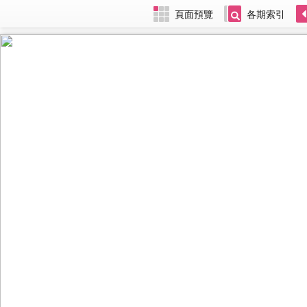
頁面預覽
各期索引