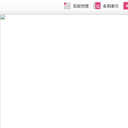
頁面預覽
各期索引