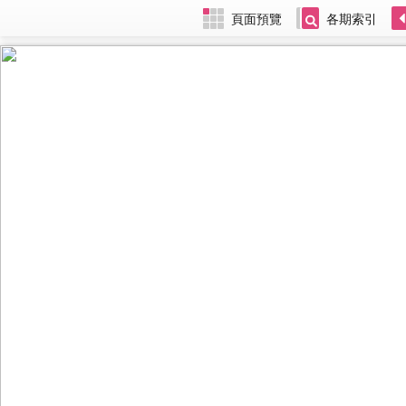
頁面預覽
各期索引