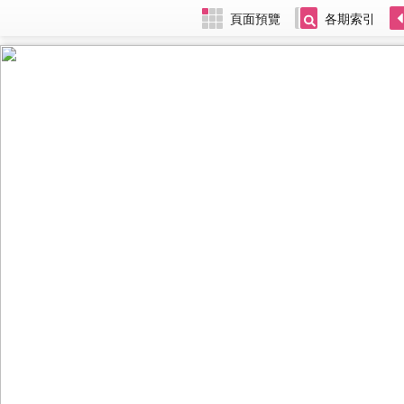
頁面預覽
各期索引