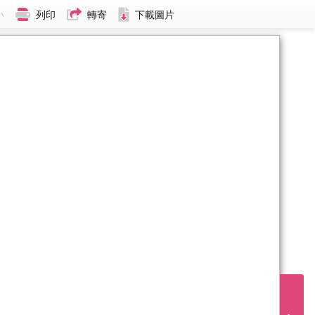
小
列印
轉寄
下載圖片