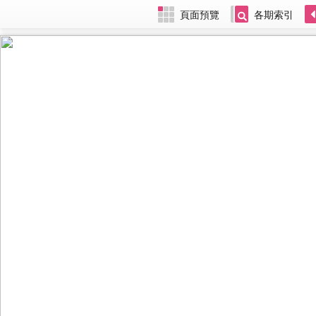
頁面預覽
各期索引