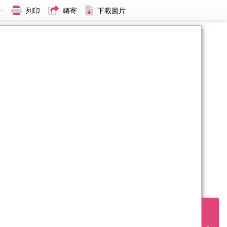
小
列印
轉寄
下載圖片