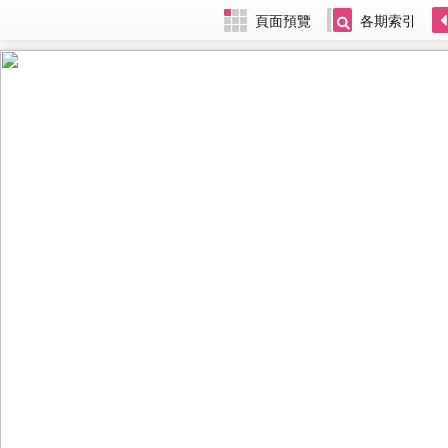
頁面預覽
各期索引