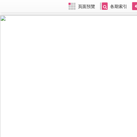
頁面預覽
各期索引