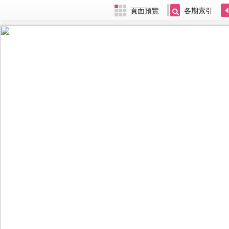
頁面預覽
各期索引